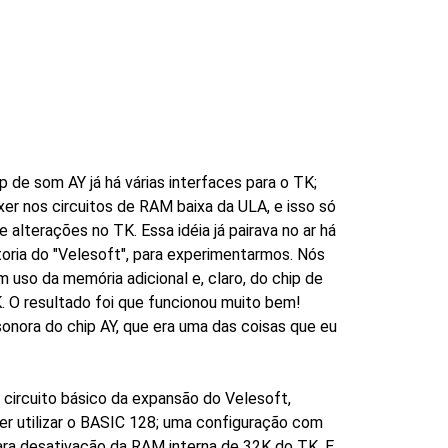
e som AY já há várias interfaces para o TK;
er nos circuitos de RAM baixa da ULA, e isso só
alterações no TK. Essa idéia já pairava no ar há
ria do "Velesoft", para experimentarmos. Nós
 uso da memória adicional e, claro, do chip de
K. O resultado foi que funcionou muito bem!
sonora do chip AY, que era uma das coisas que eu
 circuito básico da expansão do Velesoft,
er utilizar o BASIC 128; uma configuração com
ara desativação da RAM interna de 32K do TK. E