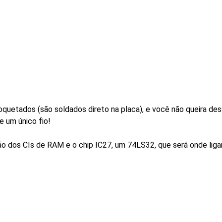
uetados (são soldados direto na placa), e você não queira dess
e um único fio!
ão dos CIs de RAM e o chip IC27, um 74LS32, que será onde liga