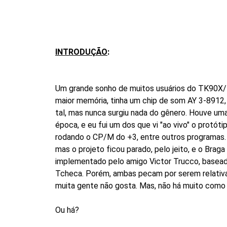
INTRODUÇÃO
:
Um grande sonho de muitos usuários do TK90X/T
maior memória, tinha um chip de som AY 3-8912
tal, mas nunca surgiu nada do gênero. Houve um
época, e eu fui um dos que vi "ao vivo" o protót
rodando o CP/M do +3, entre outros programas. P
mas o projeto ficou parado, pelo jeito, e o Br
implementado pelo amigo Victor Trucco, baseado
Tcheca. Porém, ambas pecam por serem relativa
muita gente não gosta. Mas, não há muito como 
Ou há?