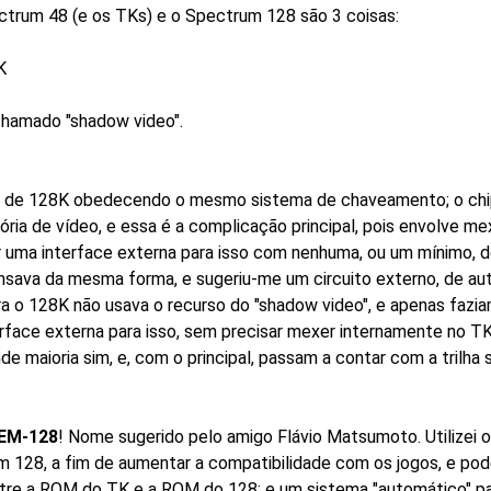
ctrum 48 (e os TKs) e o Spectrum 128 são 3 coisas:
K
chamado "shadow video".
M de 128K obedecendo o mesmo sistema de chaveamento; o chip d
ia de vídeo, e essa é a complicação principal, pois envolve mex
 uma interface externa para isso com nenhuma, ou um mínimo, de 
ava da mesma forma, e sugeriu-me um circuito externo, de auto
 o 128K não usava o recurso do "shadow video", e apenas faziam
nterface externa para isso, sem precisar mexer internamente no T
e maioria sim, e, com o principal, passam a contar com a trilha 
EM-128
! Nome sugerido pelo amigo Flávio Matsumoto. Utilizei o
 128, a fim de aumentar a compatibilidade com os jogos, e pod
entre a ROM do TK e a ROM do 128; e um sistema "automático" p