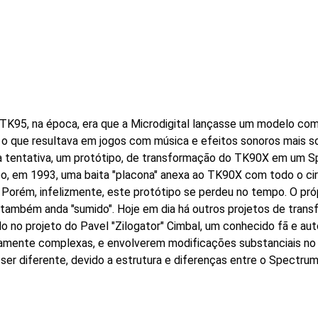
K95, na época, era que a Microdigital lançasse um modelo com
, o que resultava em jogos com música e efeitos sonoros mais 
a tentativa, um protótipo, de transformação do TK90X em um Sp
ipo, em 1993, uma baita "placona" anexa ao TK90X com todo o circu
orém, infelizmente, este protótipo se perdeu no tempo. O própr
aga também anda "sumido". Hoje em dia há outros projetos de tr
 no projeto do Pavel "Zilogator" Cimbal, um conhecido fã e au
mente complexas, e envolverem modificações substanciais no 
ser diferente, devido a estrutura e diferenças entre o Spectr