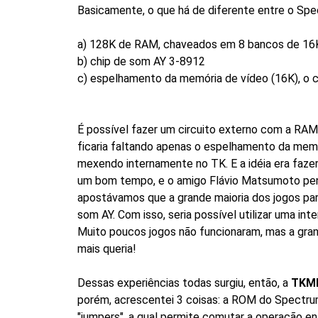
Basicamente, o que há de diferente entre o Spe
a) 128K de RAM, chaveados em 8 bancos de 16
b) chip de som AY 3-8912
c) espelhamento da memória de vídeo (16K), o 
É possível fazer um circuito externo com a RA
ficaria faltando apenas o espelhamento da memór
mexendo internamente no TK. E a idéia era fazer
um bom tempo, e o amigo Flávio Matsumoto pens
apostávamos que a grande maioria dos jogos para
som AY. Com isso, seria possível utilizar uma i
Muito poucos jogos não funcionaram, mas a grand
mais queria!
Dessas experiências todas surgiu, então, a
TKM
porém, acrescentei 3 coisas: a ROM do Spectrum
"jumpers", a qual permite comutar a operação 